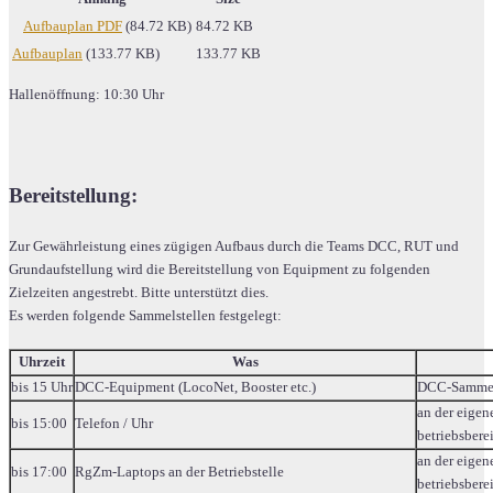
Aufbauplan PDF
(84.72 KB)
84.72 KB
Aufbauplan
(133.77 KB)
133.77 KB
Hallenöffnung: 10:30 Uhr
Bereitstellung:
Zur Gewährleistung eines zügigen Aufbaus durch die Teams DCC, RUT und
Grundaufstellung wird die Bereitstellung von Equipment zu folgenden
Zielzeiten angestrebt. Bitte unterstützt dies.
Es werden folgende Sammelstellen festgelegt:
Uhrzeit
Was
bis 15 Uhr
DCC-Equipment (LocoNet, Booster etc.)
DCC-Sammel
an der eigen
bis 15:00
Telefon / Uhr
betriebsberei
an der eigen
bis 17:00
RgZm-Laptops an der Betriebstelle
betriebsberei