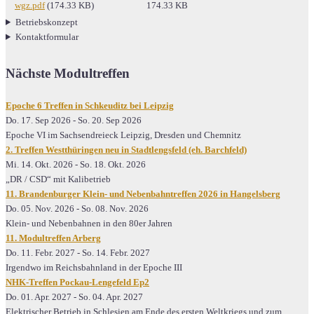
wgz.pdf
(174.33 KB)
174.33 KB
Betriebskonzept
Kontaktformular
Nächste Modultreffen
Epoche 6 Treffen in Schkeuditz bei Leipzig
Do. 17. Sep 2026
-
So. 20. Sep 2026
Epoche VI im Sachsendreieck Leipzig, Dresden und Chemnitz
2. Treffen Westthüringen neu in Stadtlengsfeld (eh. Barchfeld)
Mi. 14. Okt. 2026
-
So. 18. Okt. 2026
„DR / CSD“ mit Kalibetrieb
11. Brandenburger Klein- und Nebenbahntreffen 2026 in Hangelsberg
Do. 05. Nov. 2026
-
So. 08. Nov. 2026
Klein- und Nebenbahnen in den 80er Jahren
11. Modultreffen Arberg
Do. 11. Febr. 2027
-
So. 14. Febr. 2027
Irgendwo im Reichsbahnland in der Epoche III
NHK-Treffen Pockau-Lengefeld Ep2
Do. 01. Apr. 2027
-
So. 04. Apr. 2027
Elektrischer Betrieb in Schlesien am Ende des ersten Weltkriegs und zum