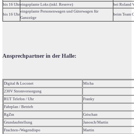
bis 16 Uhr
eingeplante Loks (inkl. Reserve)
bei Roland 
eingeplante Personenwagen und Güterwagen für
bis 16 Uhr
beim Team G
Ganzzüge
Ansprechpartner in der Halle:
Digital & Loconet
Micha
230V Stromversorgung
RUT Telefon / Uhr
Franky
Fahrplan / Betrieb
RgZm
Grischan
Grundaufstellung
Janosch/Martin
Frachten-/Wagendispo
Martin