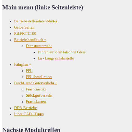
Main menu (linke Seitenleiste)
Betriebsstellendatenblätter
Gelbe Seiten
Ril.FKTT.100
Betriebshandbuch
+
Dienstunterricht
Fahren auf dem falschen Gleis
La - Langsamfahrstelle
Fahrplan
+
FPL
FPL-Installation
Fracht- und Güterverkehr
+
Frachtmatrix
Stückgutverkehr
Frachtkarten
DDR-Betriebe
Libre CAD - Tipps
Nächste Modultreffen