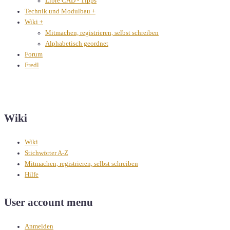
Libre CAD - Tipps
Technik und Modulbau
+
Wiki
+
Mitmachen, registrieren, selbst schreiben
Alphabetisch geordnet
Forum
Fredl
Wiki
Wiki
Stichwörter A-Z
Mitmachen, registrieren, selbst schreiben
Hilfe
User account menu
Anmelden