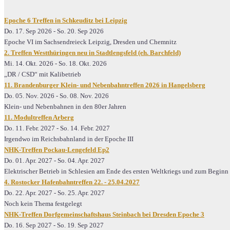
Epoche 6 Treffen in Schkeuditz bei Leipzig
Do. 17. Sep 2026
-
So. 20. Sep 2026
Epoche VI im Sachsendreieck Leipzig, Dresden und Chemnitz
2. Treffen Westthüringen neu in Stadtlengsfeld (eh. Barchfeld)
Mi. 14. Okt. 2026
-
So. 18. Okt. 2026
„DR / CSD“ mit Kalibetrieb
11. Brandenburger Klein- und Nebenbahntreffen 2026 in Hangelsberg
Do. 05. Nov. 2026
-
So. 08. Nov. 2026
Klein- und Nebenbahnen in den 80er Jahren
11. Modultreffen Arberg
Do. 11. Febr. 2027
-
So. 14. Febr. 2027
Irgendwo im Reichsbahnland in der Epoche III
NHK-Treffen Pockau-Lengefeld Ep2
Do. 01. Apr. 2027
-
So. 04. Apr. 2027
Elektrischer Betrieb in Schlesien am Ende des ersten Weltkriegs und zum Begin
4. Rostocker Hafenbahntreffen 22. - 25.04.2027
Do. 22. Apr. 2027
-
So. 25. Apr. 2027
Noch kein Thema festgelegt
NHK-Treffen Dorfgemeinschaftshaus Steinbach bei Dresden Epoche 3
Do. 16. Sep 2027
-
So. 19. Sep 2027