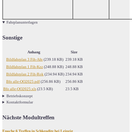
Fahrplanunterlagen
Sonstige
Anhang
Size
Bildfahrplan 3 Fih-Afn
(239.18 KB)
239.18 KB
Bildfahrplan 1 Fih-Kzz
(248.88 KB)
248.88 KB
Bildfahrplan 2 Fih-Rok
(234.94 KB)
234.94 KB
Bfo alle-OO2025.pdf
(256.86 KB)
256.86 KB
Bfo alle-OO2025.xls
(23.5 KB)
23.5 KB
Betriebskonzept
Kontaktformular
Nächste Modultreffen
Epoche 6 Treffen in Schkeuditz bei Leipzig