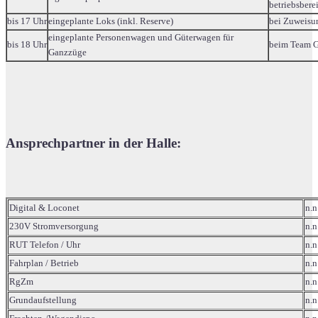
betriebsberei
bis 17 Uhr
eingeplante Loks (inkl. Reserve)
bei Zuweisu
eingeplante Personenwagen und Güterwagen für
bis 18 Uhr
beim Team G
Ganzzüge
Ansprechpartner in der Halle:
Digital & Loconet
n.n
230V Stromversorgung
n.n
RUT Telefon / Uhr
n.n
Fahrplan / Betrieb
n.n
RgZm
n.n
Grundaufstellung
n.n