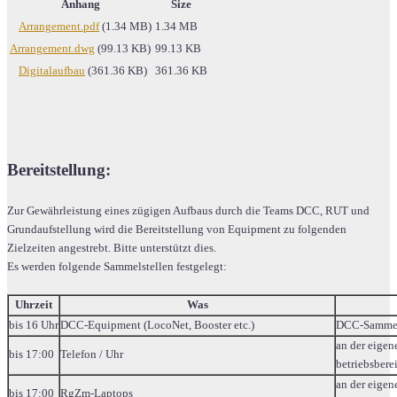
Anhang
Size
Arrangement.pdf
(1.34 MB)
1.34 MB
Arrangement.dwg
(99.13 KB)
99.13 KB
Digitalaufbau
(361.36 KB)
361.36 KB
Bereitstellung:
Zur Gewährleistung eines zügigen Aufbaus durch die Teams DCC, RUT und
Grundaufstellung wird die Bereitstellung von Equipment zu folgenden
Zielzeiten angestrebt. Bitte unterstützt dies.
Es werden folgende Sammelstellen festgelegt:
Uhrzeit
Was
bis 16 Uhr
DCC-Equipment (LocoNet, Booster etc.)
DCC-Sammel
an der eigen
bis 17:00
Telefon / Uhr
betriebsberei
an der eigen
bis 17:00
RgZm-Laptops