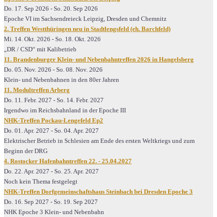
Do. 17. Sep 2026
-
So. 20. Sep 2026
Epoche VI im Sachsendreieck Leipzig, Dresden und Chemnitz
2. Treffen Westthüringen neu in Stadtlengsfeld (eh. Barchfeld)
Mi. 14. Okt. 2026
-
So. 18. Okt. 2026
„DR / CSD“ mit Kalibetrieb
11. Brandenburger Klein- und Nebenbahntreffen 2026 in Hangelsberg
Do. 05. Nov. 2026
-
So. 08. Nov. 2026
Klein- und Nebenbahnen in den 80er Jahren
11. Modultreffen Arberg
Do. 11. Febr. 2027
-
So. 14. Febr. 2027
Irgendwo im Reichsbahnland in der Epoche III
NHK-Treffen Pockau-Lengefeld Ep2
Do. 01. Apr. 2027
-
So. 04. Apr. 2027
Elektrischer Betrieb in Schlesien am Ende des ersten Weltkriegs und zum
Beginn der DRG
4. Rostocker Hafenbahntreffen 22. - 25.04.2027
Do. 22. Apr. 2027
-
So. 25. Apr. 2027
Noch kein Thema festgelegt
NHK-Treffen Dorfgemeinschaftshaus Steinbach bei Dresden Epoche 3
Do. 16. Sep 2027
-
So. 19. Sep 2027
NHK Epoche 3 Klein- und Nebenbahn