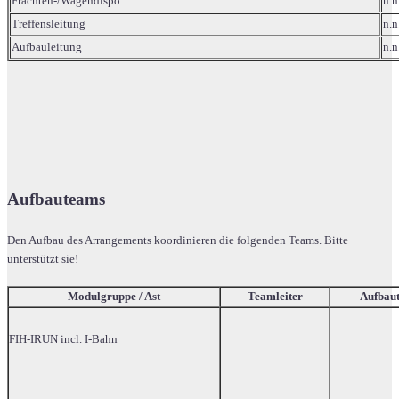
Frachten-/Wagendispo
n.n
Treffensleitung
n.n
Aufbauleitung
n.n
Aufbauteams
Den Aufbau des Arrangements koordinieren die folgenden Teams. Bitte
unterstützt sie!
Modulgruppe / Ast
Teamleiter
Aufbau
FIH-IRUN incl. I-Bahn