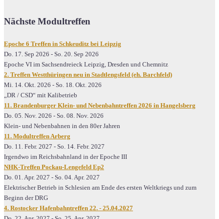
Nächste Modultreffen
Epoche 6 Treffen in Schkeuditz bei Leipzig
Do. 17. Sep 2026
-
So. 20. Sep 2026
Epoche VI im Sachsendreieck Leipzig, Dresden und Chemnitz
2. Treffen Westthüringen neu in Stadtlengsfeld (eh. Barchfeld)
Mi. 14. Okt. 2026
-
So. 18. Okt. 2026
„DR / CSD“ mit Kalibetrieb
11. Brandenburger Klein- und Nebenbahntreffen 2026 in Hangelsberg
Do. 05. Nov. 2026
-
So. 08. Nov. 2026
Klein- und Nebenbahnen in den 80er Jahren
11. Modultreffen Arberg
Do. 11. Febr. 2027
-
So. 14. Febr. 2027
Irgendwo im Reichsbahnland in der Epoche III
NHK-Treffen Pockau-Lengefeld Ep2
Do. 01. Apr. 2027
-
So. 04. Apr. 2027
Elektrischer Betrieb in Schlesien am Ende des ersten Weltkriegs und zum
Beginn der DRG
4. Rostocker Hafenbahntreffen 22. - 25.04.2027
Do. 22. Apr. 2027
-
So. 25. Apr. 2027