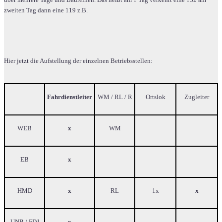
über mehrere Tage und Baureihen. Das heißt am 1 Tag verkehrt eine 132 am
zweiten Tag dann eine 119 z.B.
Hier jetzt die Aufstellung der einzelnen Betriebsstellen:
Fahrdienstleiter
WM / RL / R
Ortslok
Zugleiter
WEB
x
WM
EB
x
HMD
x
RL
1x
x