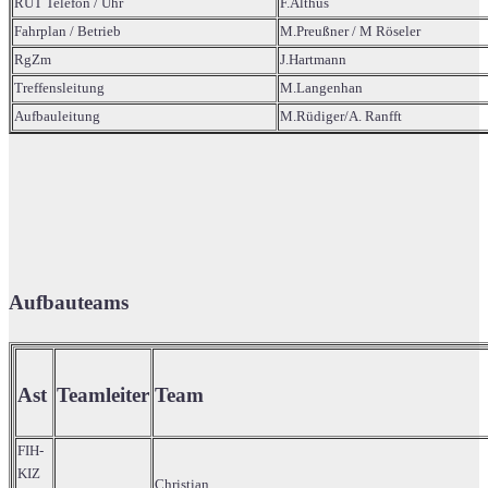
RUT Telefon / Uhr
F.Althus
Fahrplan / Betrieb
M.Preußner / M Röseler
RgZm
J.Hartmann
Treffensleitung
M.Langenhan
Aufbauleitung
M.Rüdiger/A. Ranfft
Aufbauteams
Ast
Teamleiter
Team
FIH-
KIZ
Christian