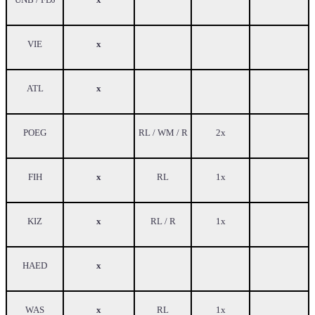
UNB / FDJ
x
VIE
x
ATL
x
POEG
RL / WM / R
2x
FIH
x
RL
1x
KIZ
x
RL / R
1x
HAED
x
WAS
x
RL
1x