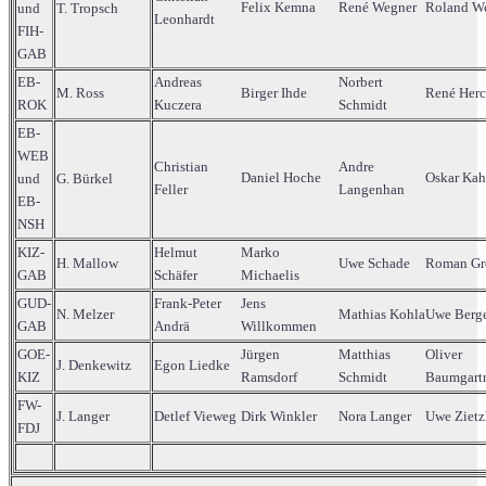
Felix Kemna
René Wegner
Roland W
und
T. Tropsch
Leonhardt
FIH-
GAB
EB-
Andreas
Norbert
M. Ross
Birger Ihde
René Her
ROK
Kuczera
Schmidt
EB-
WEB
Christian
Andre
Daniel Hoche
Oskar Kah
und
G. Bürkel
Feller
Langenhan
EB-
NSH
KIZ-
Helmut
Marko
H. Mallow
Uwe Schade
Roman Gr
GAB
Schäfer
Michaelis
GUD-
Frank-Peter
Jens
N. Melzer
Mathias Kohla
Uwe Berg
GAB
Andrä
Willkommen
GOE-
Jürgen
Matthias
Oliver
J. Denkewitz
Egon Liedke
KIZ
Ramsdorf
Schmidt
Baumgart
FW-
J. Langer
Detlef Vieweg
Dirk Winkler
Nora Langer
Uwe Zietz
FDJ