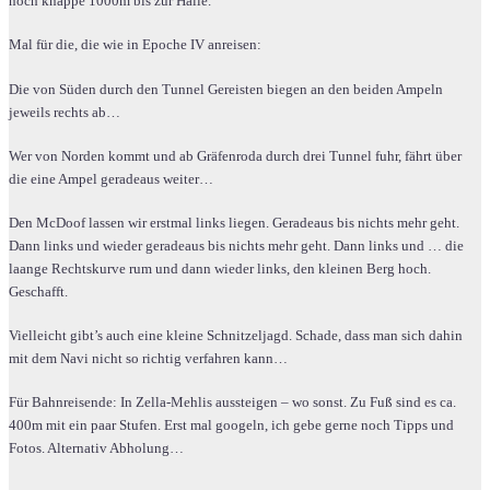
noch knappe 1000m bis zur Halle.
Mal für die, die wie in Epoche IV anreisen:
Die von Süden durch den Tunnel Gereisten biegen an den beiden Ampeln
jeweils rechts ab…
Wer von Norden kommt und ab Gräfenroda durch drei Tunnel fuhr, fährt über
die eine Ampel geradeaus weiter…
Den McDoof lassen wir erstmal links liegen. Geradeaus bis nichts mehr geht.
Dann links und wieder geradeaus bis nichts mehr geht. Dann links und … die
laange Rechtskurve rum und dann wieder links, den kleinen Berg hoch.
Geschafft.
Vielleicht gibt’s auch eine kleine Schnitzeljagd. Schade, dass man sich dahin
mit dem Navi nicht so richtig verfahren kann…
Für Bahnreisende: In Zella-Mehlis aussteigen – wo sonst. Zu Fuß sind es ca.
400m mit ein paar Stufen. Erst mal googeln, ich gebe gerne noch Tipps und
Fotos. Alternativ Abholung…