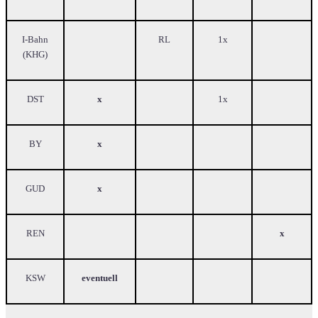
I-Bahn
RL
1x
(KHG)
DST
x
1x
BY
x
GUD
x
REN
x
KSW
eventuell