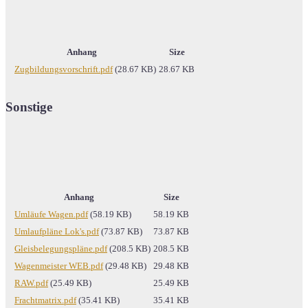
Anhang
Size
Zugbildungsvorschrift.pdf
(28.67 KB)
28.67 KB
Sonstige
Anhang
Size
Umläufe Wagen.pdf
(58.19 KB)
58.19 KB
Umlaufpläne Lok's.pdf
(73.87 KB)
73.87 KB
Gleisbelegungspläne.pdf
(208.5 KB)
208.5 KB
Wagenmeister WEB.pdf
(29.48 KB)
29.48 KB
RAW.pdf
(25.49 KB)
25.49 KB
Frachtmatrix.pdf
(35.41 KB)
35.41 KB