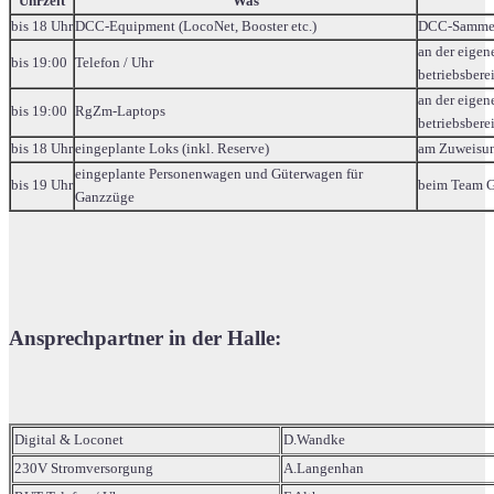
Uhrzeit
Was
bis 18 Uhr
DCC-Equipment (LocoNet, Booster etc.)
DCC-Sammel
an der eigen
bis 19:00
Telefon / Uhr
betriebsberei
an der eigen
bis 19:00
RgZm-Laptops
betriebsberei
bis 18 Uhr
eingeplante Loks (inkl. Reserve)
am Zuweisun
eingeplante Personenwagen und Güterwagen für
bis 19 Uhr
beim Team G
Ganzzüge
Ansprechpartner in der Halle:
Digital & Loconet
D.Wandke
230V Stromversorgung
A.Langenhan