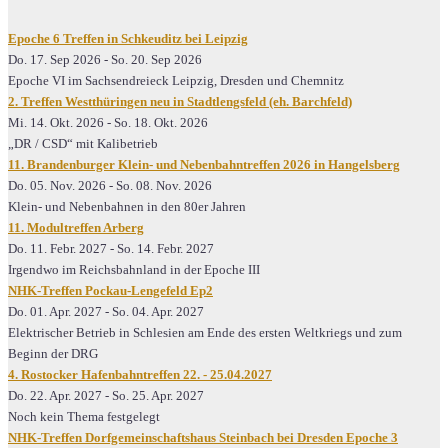
Epoche 6 Treffen in Schkeuditz bei Leipzig
Do. 17. Sep 2026
-
So. 20. Sep 2026
Epoche VI im Sachsendreieck Leipzig, Dresden und Chemnitz
2. Treffen Westthüringen neu in Stadtlengsfeld (eh. Barchfeld)
Mi. 14. Okt. 2026
-
So. 18. Okt. 2026
„DR / CSD“ mit Kalibetrieb
11. Brandenburger Klein- und Nebenbahntreffen 2026 in Hangelsberg
Do. 05. Nov. 2026
-
So. 08. Nov. 2026
Klein- und Nebenbahnen in den 80er Jahren
11. Modultreffen Arberg
Do. 11. Febr. 2027
-
So. 14. Febr. 2027
Irgendwo im Reichsbahnland in der Epoche III
NHK-Treffen Pockau-Lengefeld Ep2
Do. 01. Apr. 2027
-
So. 04. Apr. 2027
Elektrischer Betrieb in Schlesien am Ende des ersten Weltkriegs und zum
Beginn der DRG
4. Rostocker Hafenbahntreffen 22. - 25.04.2027
Do. 22. Apr. 2027
-
So. 25. Apr. 2027
Noch kein Thema festgelegt
NHK-Treffen Dorfgemeinschaftshaus Steinbach bei Dresden Epoche 3