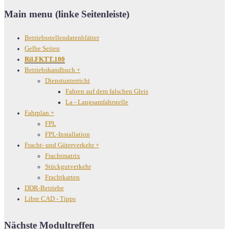
Main menu (linke Seitenleiste)
Betriebsstellendatenblätter
Gelbe Seiten
Ril.FKTT.100
Betriebshandbuch
+
Dienstunterricht
Fahren auf dem falschen Gleis
La - Langsamfahrstelle
Fahrplan
+
FPL
FPL-Installation
Fracht- und Güterverkehr
+
Frachtmatrix
Stückgutverkehr
Frachtkarten
DDR-Betriebe
Libre CAD - Tipps
Nächste Modultreffen