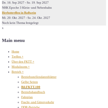
Do. 16. Sep 2027
-
So. 19. Sep 2027
NHK Epoche 3 Klein- und Nebenbahn
Herbsttreffen in Roßwein
Mi. 20. Okt. 2027
-
So. 24. Okt. 2027
Noch kein Thema festgelegt
x
Main menu
Home
Treffen
+
Über den FKTT
+
Modulnorm
+
Betrieb
+
Betriebsstellendatenblätter
Gelbe Seiten
Ril.FKTT.100
Betriebshandbuch
Fahrplan
Fracht- und Güterverkehr
DDR-Betriebe