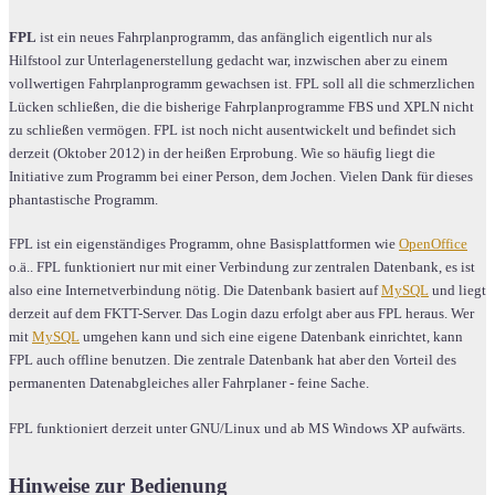
FPL
ist ein neues Fahrplanprogramm, das anfänglich eigentlich nur als
Hilfstool zur Unterlagenerstellung gedacht war, inzwischen aber zu einem
vollwertigen Fahrplanprogramm gewachsen ist. FPL soll all die schmerzlichen
Lücken schließen, die die bisherige Fahrplanprogramme FBS und XPLN nicht
zu schließen vermögen. FPL ist noch nicht ausentwickelt und befindet sich
derzeit (Oktober 2012) in der heißen Erprobung. Wie so häufig liegt die
Initiative zum Programm bei einer Person, dem Jochen. Vielen Dank für dieses
phantastische Programm.
FPL ist ein eigenständiges Programm, ohne Basisplattformen wie
OpenOffice
o.ä.. FPL funktioniert nur mit einer Verbindung zur zentralen Datenbank, es ist
also eine Internetverbindung nötig. Die Datenbank basiert auf
MySQL
und liegt
derzeit auf dem FKTT-Server. Das Login dazu erfolgt aber aus FPL heraus. Wer
mit
MySQL
umgehen kann und sich eine eigene Datenbank einrichtet, kann
FPL auch offline benutzen. Die zentrale Datenbank hat aber den Vorteil des
permanenten Datenabgleiches aller Fahrplaner - feine Sache.
FPL funktioniert derzeit unter GNU/Linux und ab MS Windows XP aufwärts.
Hinweise zur Bedienung