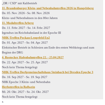
„DR / CSD“ mit Kalibetrieb
11. Brandenburger Klein- und Nebenbahntreffen 2026 in Hangelsberg
Do. 05. Nov. 2026
-
So. 08. Nov. 2026
Klein- und Nebenbahnen in den 80er Jahren
11. Modultreffen Arberg
Do. 11. Febr. 2027
-
So. 14. Febr. 2027
Irgendwo im Reichsbahnland in der Epoche III
NHK-Treffen Pockau-Lengefeld Ep2
Do. 01. Apr. 2027
-
So. 04. Apr. 2027
Elektrischer Betrieb in Schlesien am Ende des ersten Weltkriegs und zum
Beginn der DRG
4. Rostocker Hafenbahntreffen 22. - 25.04.2027
Do. 22. Apr. 2027
-
So. 25. Apr. 2027
Noch kein Thema festgelegt
NHK-Treffen Dorfgemeinschaftshaus Steinbach bei Dresden Epoche 3
Do. 16. Sep 2027
-
So. 19. Sep 2027
NHK Epoche 3 Klein- und Nebenbahn
Herbsttreffen in Roßwein
Mi. 20. Okt. 2027
-
So. 24. Okt. 2027
Noch kein Thema festgelegt
x