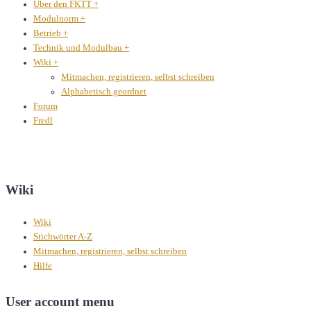
Über den FKTT
+
Modulnorm
+
Betrieb
+
Technik und Modulbau
+
Wiki
+
Mitmachen, registrieren, selbst schreiben
Alphabetisch geordnet
Forum
Fredl
Wiki
Wiki
Stichwörter A-Z
Mitmachen, registrieren, selbst schreiben
Hilfe
User account menu