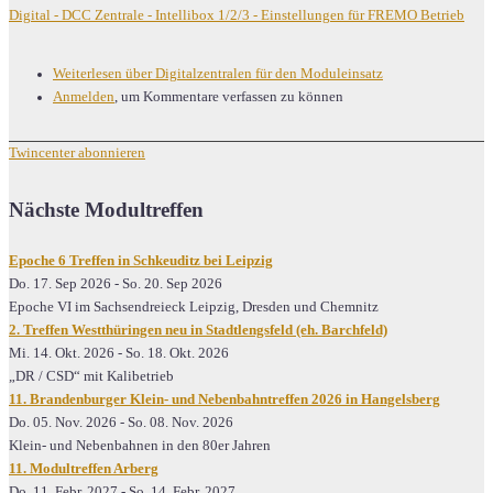
Digital - DCC Zentrale - Intellibox 1/2/3 - Einstellungen für FREMO Betrieb
Weiterlesen
über Digitalzentralen für den Moduleinsatz
Anmelden
, um Kommentare verfassen zu können
Twincenter abonnieren
Nächste Modultreffen
Epoche 6 Treffen in Schkeuditz bei Leipzig
Do. 17. Sep 2026
-
So. 20. Sep 2026
Epoche VI im Sachsendreieck Leipzig, Dresden und Chemnitz
2. Treffen Westthüringen neu in Stadtlengsfeld (eh. Barchfeld)
Mi. 14. Okt. 2026
-
So. 18. Okt. 2026
„DR / CSD“ mit Kalibetrieb
11. Brandenburger Klein- und Nebenbahntreffen 2026 in Hangelsberg
Do. 05. Nov. 2026
-
So. 08. Nov. 2026
Klein- und Nebenbahnen in den 80er Jahren
11. Modultreffen Arberg
Do. 11. Febr. 2027
-
So. 14. Febr. 2027