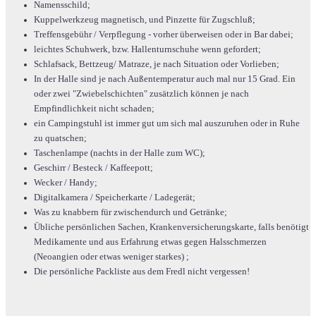
Namensschild;
Kuppelwerkzeug magnetisch, und Pinzette für Zugschluß;
Treffensgebühr / Verpflegung - vorher überweisen oder in Bar dabei;
leichtes Schuhwerk, bzw. Hallenturnschuhe wenn gefordert;
Schlafsack, Bettzeug/ Matraze, je nach Situation oder Vorlieben;
In der Halle sind je nach Außentemperatur auch mal nur 15 Grad. Ein
oder zwei "Zwiebelschichten" zusätzlich können je nach
Empfindlichkeit nicht schaden;
ein Campingstuhl ist immer gut um sich mal auszuruhen oder in Ruhe
zu quatschen;
Taschenlampe (nachts in der Halle zum WC);
Geschirr / Besteck / Kaffeepott;
Wecker / Handy;
Digitalkamera / Speicherkarte / Ladegerät;
Was zu knabbern für zwischendurch und Getränke;
Übliche persönlichen Sachen, Krankenversicherungskarte, falls benötigt
Medikamente und aus Erfahrung etwas gegen Halsschmerzen
(Neoangien oder etwas weniger starkes) ;
Die persönliche Packliste aus dem Fredl nicht vergessen!