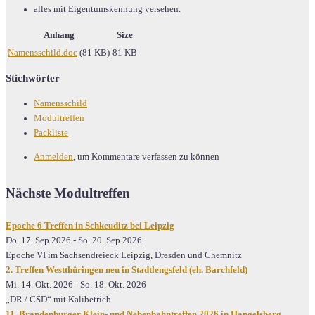
alles mit Eigentumskennung versehen.
Anhang
Size
Namensschild.doc
(81 KB)
81 KB
Stichwörter
Namensschild
Modultreffen
Packliste
Anmelden
, um Kommentare verfassen zu können
Nächste Modultreffen
Epoche 6 Treffen in Schkeuditz bei Leipzig
Do. 17. Sep 2026
-
So. 20. Sep 2026
Epoche VI im Sachsendreieck Leipzig, Dresden und Chemnitz
2. Treffen Westthüringen neu in Stadtlengsfeld (eh. Barchfeld)
Mi. 14. Okt. 2026
-
So. 18. Okt. 2026
„DR / CSD“ mit Kalibetrieb
11. Brandenburger Klein- und Nebenbahntreffen 2026 in Hangelsberg