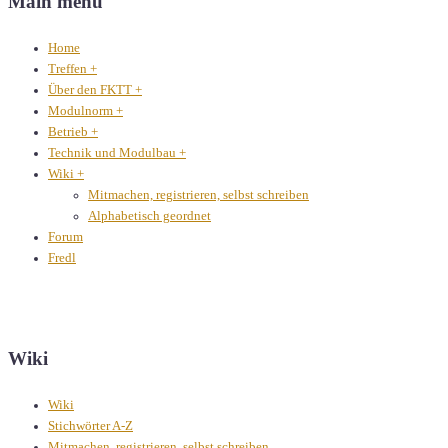
Main menu
Home
Treffen
+
Über den FKTT
+
Modulnorm
+
Betrieb
+
Technik und Modulbau
+
Wiki
+
Mitmachen, registrieren, selbst schreiben
Alphabetisch geordnet
Forum
Fredl
Wiki
Wiki
Stichwörter A-Z
Mitmachen, registrieren, selbst schreiben