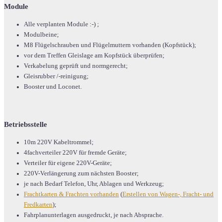
Module
Alle verplanten Module :-) ;
Modulbeine;
M8 Flügelschrauben und Flügelmuttern vorhanden (Kopfstück);
vor dem Treffen Gleislage am Kopfstück überprüfen;
Verkabelung geprüft und normgerecht;
Gleisrubber /-reinigung;
Booster und Loconet.
Betriebsstelle
10m 220V Kabeltrommel;
4fachverteiler 220V für fremde Geräte;
Verteiler für eigene 220V-Geräte;
220V-Verlängerung zum nächsten Booster;
je nach Bedarf Telefon, Uhr, Ablagen und Werkzeug;
Frachtkarten & Frachten vorhanden
(
Erstellen von Wagen-, Fracht- und
Fredkarten
);
Fahrplanunterlagen ausgedruckt, je nach Absprache.